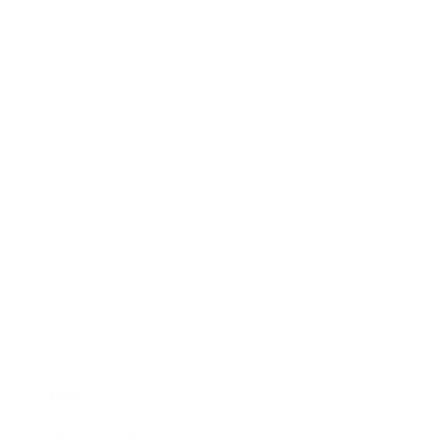
Kleur
Perfect vastgelegde en geëgaliseerde albedokaart zonder