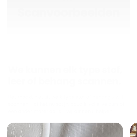
Scanvoorbeelden
We kunnen elk type stof,
leer of behang scannen.
Het maakt niet uit welk type stof of behang u wilt
scannen – of het nu satijn, bouclé, voile, velours of
een ander materiaal is – wij kunnen u helpen.