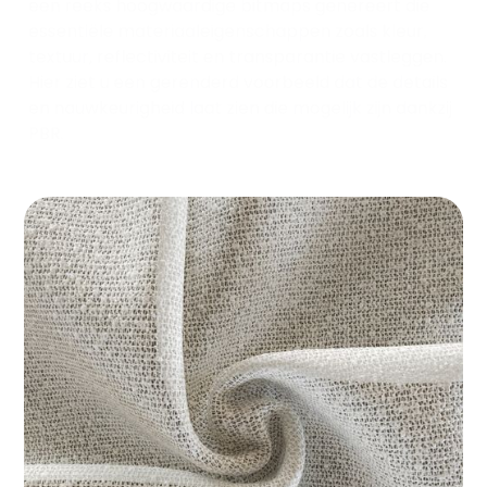
een reeks hoogwaardige bitmaps genereert die
essentiële materiaaleigenschappen zoals kleur,
textuur, reflectiviteit en transparantie vastleggen.
Hier ziet u een gerenderd voorbeeld dat de details
en nauwkeurigheid laat zien die mogelijk zijn dankzij
PBR.