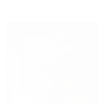
Meubilair en wandbekleding
Interieurontwerp
Van bekleding en gordijnen tot leer, stoffen
en behang — we scannen elk type materiaal
en wandbekleding.