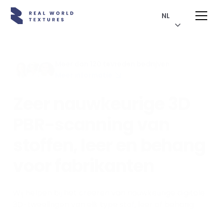
NL
Meer dan 120 tevreden bedrijven
Meer informatie
Zeer nauwkeurige 3D
PBR-scanning van
stoffen, leer en behang
voor fabrikanten
Wij helpen bij het creëren van nauwkeurige digitale
3D-tweelingen van elk type stof, leer of behang.