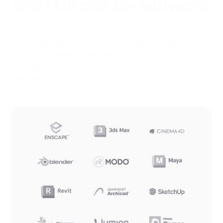
Werkt in alle 3D-software
Ongeacht welke 3D-software u gebruikt, onze
materialen zijn voorbereid in de PBR-standaard
(Physically Based Rendering), een algemeen
formaat voor het beschrijven van materialen in
alle gangbare 3D-software.