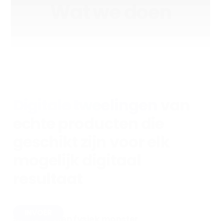
Wat we doen
Digitale tweelingen
van
echte producten die
geschikt zijn voor elk
mogelijk digitaal
resultaat
INVOER
Stuur ons een fysiek monster