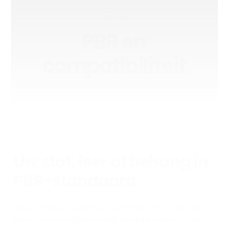
03
PBR en
compatibiliteit
Uw stof, leer of behang in
PBR-standaard
We scannen alle materialen met behulp van de
PBR-standaard (Physically Based Rendering), die