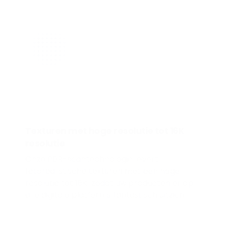
Texturen met hoge resolutie tot 16K
resolutie
Onze PBR-scantechnologie levert
fotorealistische texturen met een hoge
resolutie tot 16K, zodat uw producten er op
alle digitale platforms fantastisch uitzien.