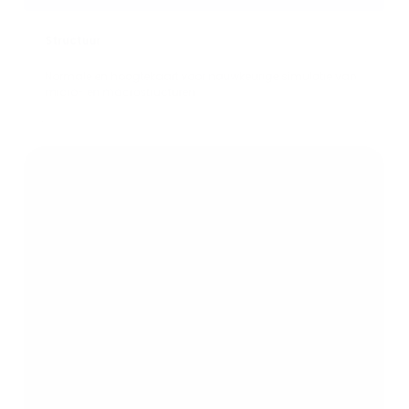
Structuur
Normale en hoogtekaart voor nauwkeurige simulatie van
micro- en macrostructuren.