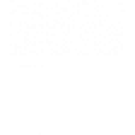
Transparantie
Opaciteitskaart geëxtraheerd uit monster van achterklep
en verfijnd in postproductie.