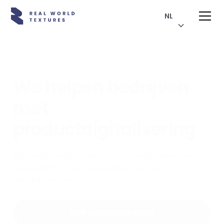
NL
We helpen bedrijven
met
productdigitalisering
We bieden materiaalscans, 3D-modellering en
hoogwaardige visualisatiediensten voor
fabrikanten aan.
Wat kunnen we doen