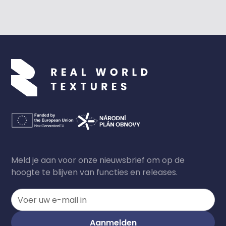
Marketing en communicatie, Organoid
Door met Reawote samen te werken konden
we onze productpresentatie naar een
nieuwe dimensie tillen. De kwaliteit en
uitvoering van het project precies volgens
onze wensen onderscheidt de
Meld je aan voor onze nieuwsbrief om op de
samenwerking met Reawote.
hoogte te blijven van functies en releases.
Aila Schiesbühl
Monsterafdeling, Englisch Dekor