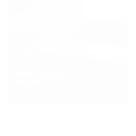
Presenteer je producten in onze
bibliotheek
Online Bibliotheek