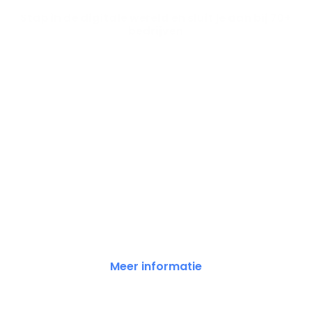
Stap in de digitale wereld en sluit je aan bij 70+
bedrijven
Meer informatie