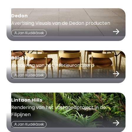
Dedon
Avertising Visuals van de Dedon producten
Jan Kudělásek
Bělského
Rendering van het interieurontwerp
Jan Kudělásek
Lintaon Hills
Rendering van het vastgoedproject in de
Filipijnen
Jan Kudělásek