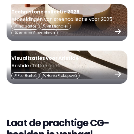
Technistone collectie 2025
Afbeeldingen van steencollectie voor 2025
Petr Bartoš
Vit Michalek
Andrea Slovackova
Visualisaties voor Aristide
Aristide stoffen geeft
Petr Bartoš
Hana Prokopová
Laat de prachtige CG-