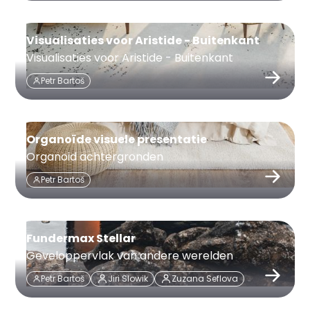
Visualisaties voor Aristide - Buitenkant
Visualisaties voor Aristide - Buitenkant
Petr Bartoš
Organoïde visuele presentatie
Organoid achtergronden
Petr Bartoš
Fundermax Stellar
Geveloppervlak van andere werelden
Petr Bartoš
Jiri Slowik
Zuzana Seflova