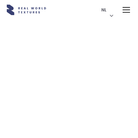
NL
3D-visualisaties en -animaties
Virtueel
beeldmateriaal
maken dat jouw
verhaal vertelt.